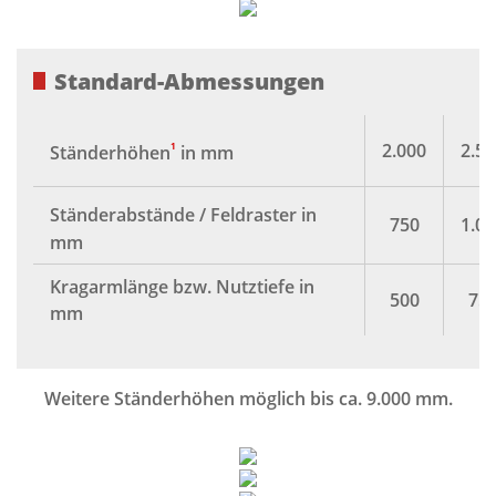
Standard-Abmessungen
¹
2.000
2.50
Ständer­höhen
in mm
Ständerabstände / Feldraster
in
750
1.00
mm
Kragarm­länge bzw. Nutz­tiefe in
500
75
mm
Weitere Ständerhöhen möglich bis ca. 9.000 mm.