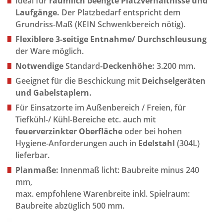
Ideal für
räumlich beengte Platzverhältnisse und
Laufgänge.
Der Platzbedarf entspricht dem
Grundriss-Maß (KEIN Schwenkbereich nötig).
Flexiblere 3-seitige Entnahme/ Durchschleusung
der Ware möglich.
Notwendige
Standard-
Deckenhöhe:
3.200 mm.
Geeignet für die Beschickung mit
Deichselgeräten
und Gabelstaplern.
Für Einsatzorte im Außenbereich / Freien, für
Tiefkühl-/ Kühl-Bereiche etc. auch mit
feuerverzinkter
Oberfläche
oder bei hohen
Hygiene-Anforderungen auch in
Edelstahl
(304L)
lieferbar.
Planmaße:
Innenmaß licht: Baubreite minus 240
mm,
max. empfohlene Warenbreite inkl. Spielraum:
Baubreite abzüglich 500 mm.